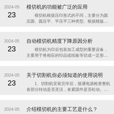
模切机的功能被广泛的应用
2024-05
23
模切机根据压印形式的不同，主要分为圆
压圆、圆压平、平压平三种类型。根据模版放
置的形式可以分为立式和卧式两种。目前，圆
压圆被越来越多的厂家接受并应用。圆压圆模
切机的版台和压切机构两者的工作部分都是圆
自动模切机精度下降原因分析
2024-05
筒形的，工作时，送纸辊将材料送到模压版滚
23
模切机为印后包装加工成型的重要设备，
筒与压力滚筒之间，由两者将其夹住对滚筒进
主要用于将相应的印品或纸板等切成一定形
行模切，模
状。 模切机在使用过程中需要伴随清
废工序，模切机主电机及清废风机在机台生产
准备期间或用餐期间，由于机台人员忘记停机
关于切割机你必须知道的使用说明
2024-05
导致能源浪费，同时，由于清废风机运行时风
23
1、切割机安装完毕后，接通电源检查整机
量靠阀门来调节，不能达到有效的节能效果；
各部分转动是否灵活，各紧固件是否松动。
不能远程
2、接通电源，按下主机按钮，刀片转向是
否与箭头方向一致。若反向立即调整。检查完
毕后即可装夹岩样进行切割，岩样装夹时，应
介绍模切机的主要工艺是什么？
2024-05
选择可靠的夹持点，防止虚夹和假夹现象。以