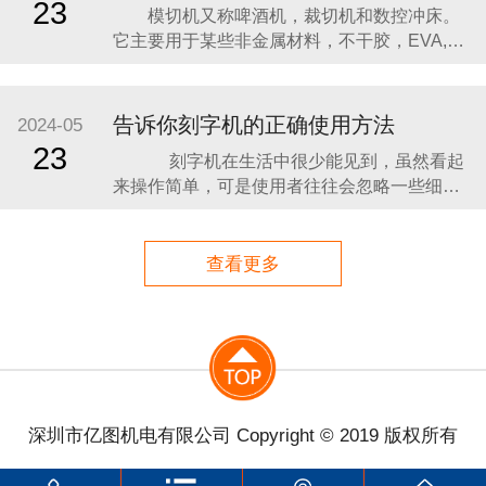
23
模切机又称啤酒机，裁切机和数控冲床。
免在切削过程 中因岩石窜动而损坏刀具及岩
它主要用于某些非金属材料，不干胶，EVA,双
样。
面胶带，电子产品，手机垫等（全断，半断）
的模切，压痕和烫金操作，层压，自动废物排
放，模切机使用钢刀，金属模具，钢丝（或钢
告诉你刻字机的正确使用方法
2024-05
板刻模板），通过钢板施加一定的压力，将印
23
刻字机在生活中很少能见到，虽然看起
刷品或纸板切割成一定的形状。 它是印后
来操作简单，可是使用者往往会忽略一些细
包装
节，影响到使用效果。今天就来详细分析一下
如何正确使用刻字机。 一、如何正确的使
用刻字机 1、首先使用电源电缆将刻字机和
查看更多
电源的插座连接起来。 2、成功将电脑刻字
机和电源连接起来以后，再随机选择一根通信
电缆
深圳市亿图机电有限公司 Copyright © 2019 版权所有